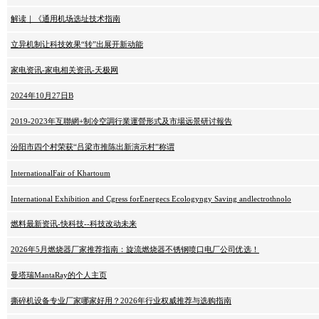
解读｜《通用机场选址技术指南
立异机制让科技效果“转”出展开新动能
家电资讯-家电相关资讯-天极网
2024年10月27日B
2019-2023年互聯網+制冷空調行業運營形式及市場远景研讨報告
汾阳市四个村荣获“吕梁市推陈出新演示村”称谓
InternationalFair of Khartoum
International Exhibition and Cgress forEnergecs Ecologyngy Saving andlectrothnolo
燃料最新资讯-快科技--科技改动未来
2026年5月燃烧器厂家推荐指南：旋流燃烧器不锈钢喷口电厂公司优选！
曼塔瑞MantaRay的个人主页
撕碎机设备专业厂家哪家好用？2026年行业权威推荐与选购指南