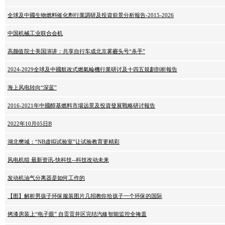
全球及中國生物燃料催化劑行業調研及投資前景分析報告-2015-2026
中国机械工业联合会机
高颜值院士美国演讲：共享自行车成北京雾霾头号“杀手”
2024-2029全球及中國航改式燃氣輪機行業研讨及十四五規劃剖析報告
海上风电转向“深蓝”
2016-2021年中國醇基燃料市場远景及投資發展戰略研讨報告
2022年10月05日B
湖北樊城：“NB虚拟试验室”让试验教育更精彩
风电机组 最新资讯-快科技--科技改动未来
发动机油气分离器是如何工作的
【图】解析男孩子环保服装图片几招教你给孩子一个环保的国际
烤漆房装上“电子眼” 自贡贡井区完结汽修智能监控全掩盖