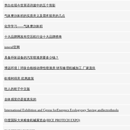
李白在现今世英语诗篇中的五个剪影
气体摩尔体积的实质意义及需求留意的几点
化学学习——气体摩尔体积
十大品牌网发布空压机行业十大品牌榜单
intersil官网
具备环保设备的汽车喷漆房要多少钱？
博远环境丨环保合格移动弹性喷漆房 轿车修理机械加工 厂家直供
依维柯得意 优惠政策
吃人的柜子中文版
全体感觉仍是挺真实的
International Exhibition and Cgress forEnergecs Ecologyngy Saving andlectrothnolo
印度国际大米粮食机械展览会(RICE PROTECH EXPO)