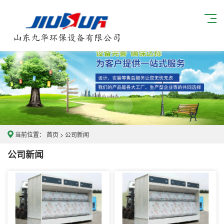
当前位置：
首页
>
公司新闻
公司新闻