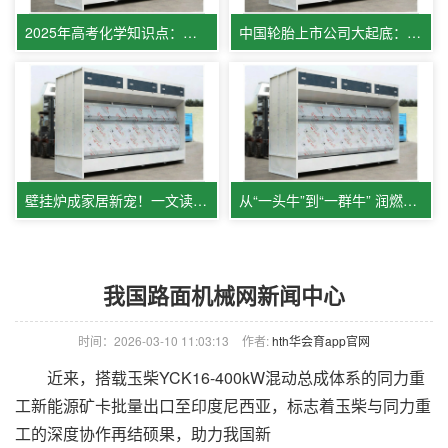
2025年高考化学知识点：有关水的反响
中国轮胎上市公司大起底：正新、赛轮、玲珑、森麒麟、三角、双星
壁挂炉成家居新宠！一文读懂智能采暖中心科技
从“一头牛”到“一群牛” 润燃牛师傅服务队守护城市烟火气
我国路面机械网新闻中心
时间：2026-03-10 11:03:13
作者:
hth华会育app官网
近来，搭载玉柴YCK16-400kW混动总成体系的同力重
工新能源矿卡批量出口至印度尼西亚，标志着玉柴与同力重
工的深度协作再结硕果，助力我国新