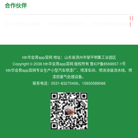
合作伙伴
|
|
hth华会育app官网
华体会电竞竞技首页
华体会体育游戏官网
|
hth华会育app官网
地址：
山东省滨州市邹平明集工业园区
Copyright © 2036
hth华会育app官网
版权所有
鲁ICP备8569657-1号
hth华会育app官网
专业生产小型汽车喷漆厂、喷漆车间、喷涂涂装流水线、喷
漆房废气处理设备。
联系电话：
0531-83270456
，
15650589066