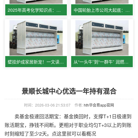
2025年高考化学知识点：有关水的反响
中国轮胎上市公司大起底：正新、赛轮、玲珑、森麒麟、三角、双星
壁挂炉成家居新宠！一文读懂智能采暖中心科技
从“一头牛”到“一群牛” 润燃牛师傅服务队守护城市烟火气
景顺长城中心优选一年持有混合
时间：2026-03-06 21:53:07
作者:
hth华会育app官网
卖基金极速回活期宝：基金换回时，支撑T+1日极速到
账活期宝，挣钱不间断。更相对于职业均匀T+3以上的到账
时刻缩短了至少2天。点这里就可以看概况