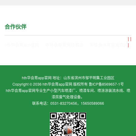
合作伙伴
|
|
hth华会育app官网
华体会电竞竞技首页
华体会体育游戏官网
|
hth华会育app官网
地址：
山东省滨州市邹平明集工业园区
Copyright © 2036
hth华会育app官网
版权所有
鲁ICP备8569657-1号
hth华会育app官网
专业生产小型汽车喷漆厂、喷漆车间、喷涂涂装流水线、喷
漆房废气处理设备。
联系电话：
0531-83270456
，
15650589066