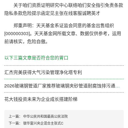
关于咱们资质证明研究中心联络咱们安全指引免责条款
隐私条款危险提示函定见主张在线客服诚聘英才
郑重声明：天天基金系证监会同意的基金出售组织
[000000303]。天天基金网所载文章、数据仅供参考，运用
前请核实，危险自傲。
以下三篇文章是否符合您的胃口
汇杰完美获得大气污染管理净化塔专利
2026玻璃钢管道厂家推荐玻璃钢夹砂管道耐腐蚀排污通风厂家优选指南！
花大钱投资未来为企业成长搭建阶梯
上一篇：
中华公民共和国最高公民法院
下一篇：
银华富兴央企混合主张式C