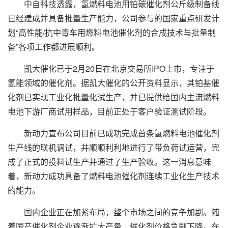
中自科技透露，氢燃料电池用铂碳催化剂公斤级制备线
已经建成并具备批量生产能力，公司参与的国家重点研发计
划“高性能/抗中毒车用燃料电池催化剂的合成技术与批量制
备”各项工作都进展顺利。
凯大催化已于2月20日在北京交易所IPO上市，专注于
氢能领域的催化剂。据凯大催化的公开资料显示，其铂基催
化剂已实现工业化批量化试生产，并已提供给国内主流燃料
电池下游厂商试用样品，目前正处于客户验证测试阶段。
新动力宣布公司目前已成功完成首条氢燃料电池催化剂
生产线的联机调试，并顺顺利利地进行了带负荷试运营，完
成了正式的投料试生产并通过了生产验收。这一消息意味
着，新动力成功具备了燃料电池催化剂连续工业化生产技术
的能力。
国内企业正在加紧布局，整个市场之间的竞争加剧。随
着国产催化剂企业逐渐扩大产量，催化剂价格急剧下降。在